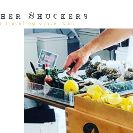
her Shuckers
e traveling oyster bar